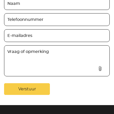
AUTO INRUILEN
Verstuur
Bij Autobedrijf Koppen maken we uw auto-
inruilproces moeiteloos en voordelig. Of u nu een
upgrade wilt of gewoon iets anders.