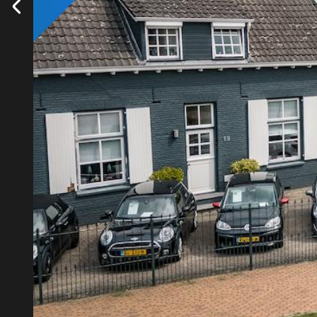
AUTO INRUILEN
Bij Autobedrijf Koppen maken we uw auto-inruilproces moe
Bekijk service