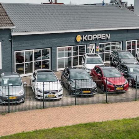
iteloos en voordelig. Of u nu een upgrade wilt of gewoon ie