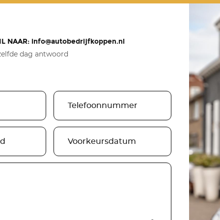
IL NAAR:
info@autobedrijfkoppen.nl
AK PLANNEN
elfde dag antwoord
mulier op onze website. Na uw aanvraag ontvangt u altijd e