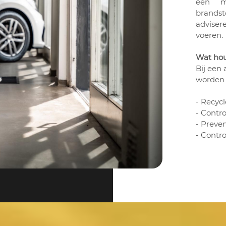
een m
brandst
adviser
voeren.
Wat hou
Bij een
worden 
- Recyc
- Contro
- Preven
- Contro