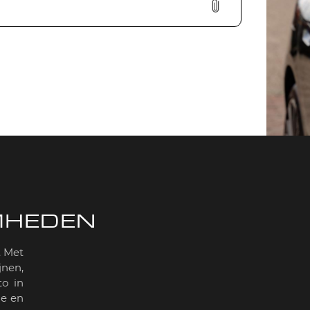
MHEDEN
. Met
nen,
o in
de en