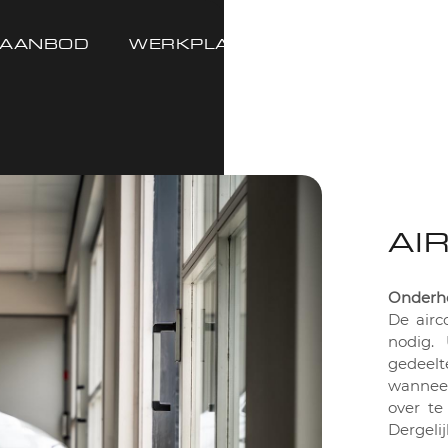
AANBOD
WERKPLAATS
DIENSTEN
AI
Onderho
De airc
nodig. 
gedeelt
wanneer
over te
Dergeli