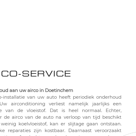
MENU
CONTACT
RCO-SERVICE
ud aan uw airco in Doetinchem
o-installatie van uw auto heeft periodiek onderhoud
Uw airconditioning verliest namelijk jaarlijks een
e van de vloeistof. Dat is heel normaal. Echter,
 de airco van de auto na verloop van tijd beschikt
 weinig koelvloeistof, kan er slijtage gaan ontstaan.
jke reparaties zijn kostbaar. Daarnaast veroorzaakt