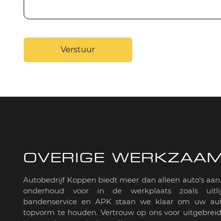
Verstuur
OVERIGE WERKZAA
Autobedrijf Koppen biedt meer dan alleen auto's aan
onderhoud voor in de werkplaats zoals uitlij
bandenservice en APK staan we klaar om uw aut
topvorm te houden. Vertrouw op ons voor uitgebrei