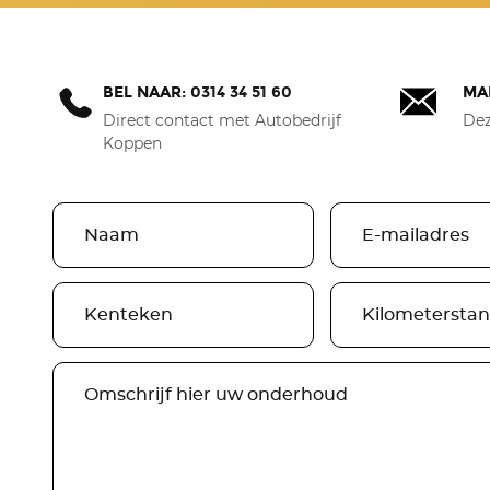
BEL NAAR:
0314 34 51 60
MA
WERKPLAATS-AFSPRA
Direct contact met Autobedrijf
Dez
Koppen
Een werkplaatsafspraak plannen kan eenvoudig via het for
Bekijk service