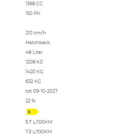
1398 CC
150 PK
210 km/h
Hatchback
48 Liter
1208 KG
1420 KG
632 KG
tot 09-10-2027
22 %
5.7 L/100KM
7.3 L/100KM