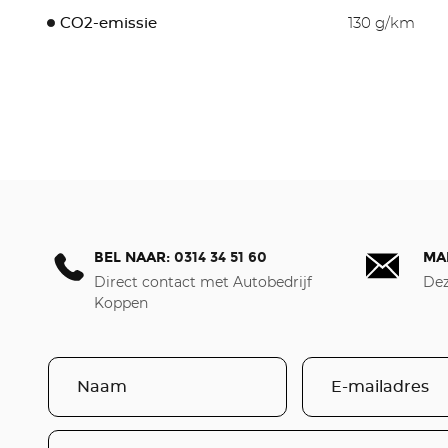
CO2-emissie
130 g/km
BEL NAAR:
0314 34 51 60
MA
Direct contact met Autobedrijf
Dez
Koppen