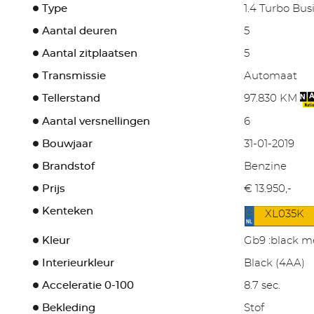
Type
1.4 Turbo Bu
Aantal deuren
5
Aantal zitplaatsen
5
Transmissie
Automaat
Tellerstand
97.830 KM
Aantal versnellingen
6
Bouwjaar
31-01-2019
Brandstof
Benzine
Prijs
€ 13.950,-
Kenteken
XL035K
Kleur
Gb9 :black m
Interieurkleur
Black (4AA)
Acceleratie 0-100
8.7 sec.
Bekleding
Stof