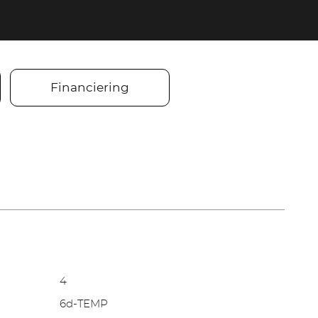
Financiering
4
6d-TEMP