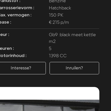
Benzine
randstof :
Hatchback
arrosserievorm :
150 PK
ax. vermogen :
€ 215 p/m
ease :
Gb9 :black meet kettle
leur :
m2
5
euren :
1398 CC
otorinhoud :
Interesse?
Inruilen?