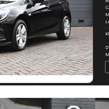
B
C
M
L
K
D
M