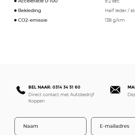
Acceleratie 0-100
9.2 sec.
Bekleding
Half leder / st
CO2-emissie
138 g/km
BEL NAAR:
0314 34 51 60
MA
Direct contact met Autobedrijf
Dez
Koppen