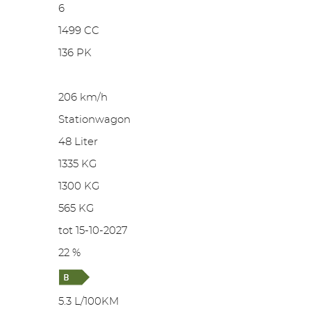
6
1499 CC
136 PK
206 km/h
Stationwagon
48 Liter
1335 KG
1300 KG
565 KG
tot 15-10-2027
22 %
5.3 L/100KM