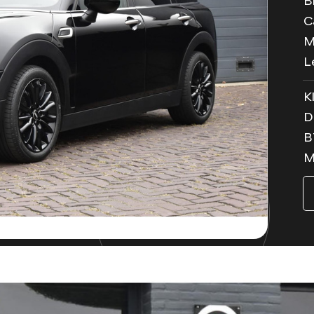
B
C
M
L
K
D
B
M