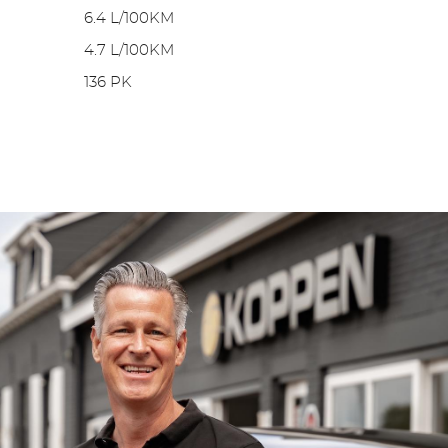
6.4 L/100KM
4.7 L/100KM
136 PK