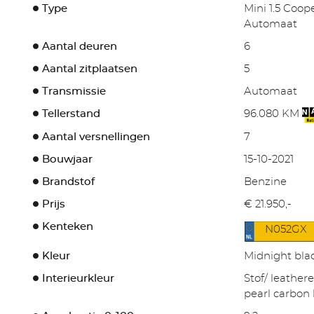
Type
Mini 1.5 Coop
Automaat
Aantal deuren
6
Aantal zitplaatsen
5
Transmissie
Automaat
Tellerstand
96.080 KM
Aantal versnellingen
7
Bouwjaar
15-10-2021
Brandstof
Benzine
Prijs
€ 21.950,-
Kenteken
N052GX
Kleur
Midnight bla
Interieurkleur
Stof/ leather
pearl carbon 