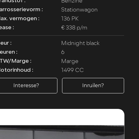
Benzine
randstof :
Stationwagon
arrosserievorm :
136 PK
ax. vermogen :
€ 338 p/m
ease :
Midnight black
leur :
6
euren :
Marge
TW/Marge :
1499 CC
otorinhoud :
Interesse?
Inruilen?