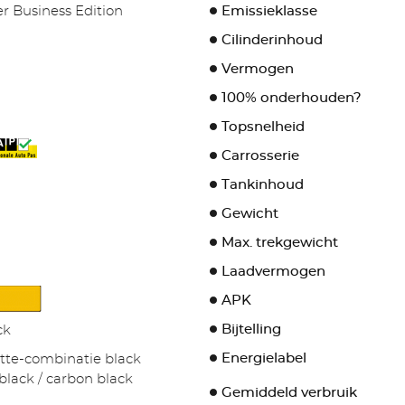
er Business Edition
Emissieklasse
Cilinderinhoud
Vermogen
100% onderhouden?
Topsnelheid
Carrosserie
Tankinhoud
Gewicht
Max. trekgewicht
Laadvermogen
APK
Bijtelling
ck
Energielabel
ette-combinatie black
black / carbon black
Gemiddeld verbruik